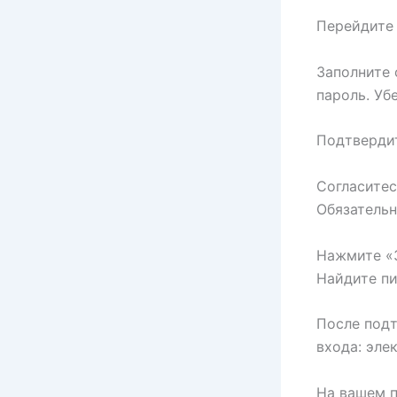
Перейдите 
Заполните 
пароль. Уб
Подтвердит
Согласитес
Обязательн
Нажмите «З
Найдите пи
После подт
входа: эле
На вашем п