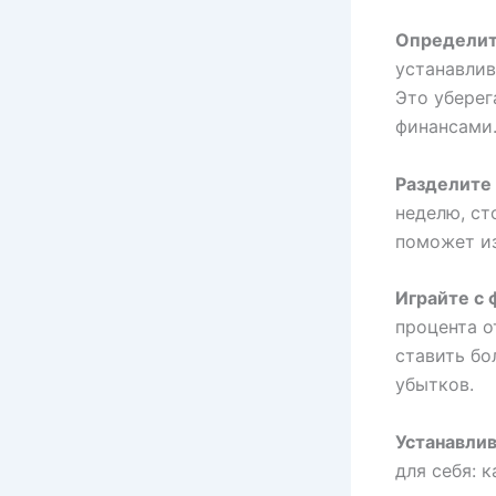
Определит
устанавлив
Это уберег
финансами
Разделите 
неделю, ст
поможет из
Играйте с
процента о
ставить бо
убытков.
Устанавли
для себя: 