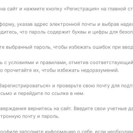
на сайт и нажмите кнопку «Регистрация» на главной с
форму, указав адрес электронной почты и выбрав над
едитесь, что пароль содержит буквы и цифры для безоп
е выбранный пароль, чтобы избежать ошибок при ввод
ь с условиями и правилами, отметив соответствующий
о прочитайте их, чтобы избежать недоразумений.
арегистрироваться» и проверьте свою почту для под
сьмо и перейдите по ссылке в нем.
верждения вернитесь на сайт. Введите свои учетные д
ктронную почту и пароль.
рофиле заполните информацию о себе, если необходим