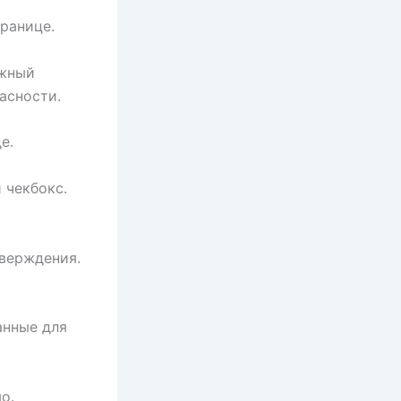
транице.
ежный
асности.
е.
 чекбокс.
тверждения.
анные для
о.