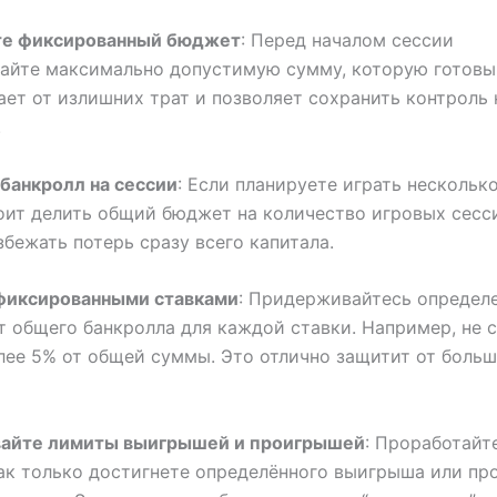
е фиксированный бюджет
: Перед началом сессии
айте максимально допустимую сумму, которую готовы
ает от излишних трат и позволяет сохранить контроль 
.
банкролл на сессии
: Если планируете играть несколько
оит делить общий бюджет на количество игровых сесс
бежать потерь сразу всего капитала.
 фиксированными ставками
: Придерживайтесь определ
т общего банкролла для каждой ставки. Например, не 
лее 5% от общей суммы. Это отлично защитит от боль
вайте лимиты выигрышей и проигрышей
: Проработайт
как только достигнете определённого выигрыша или пр