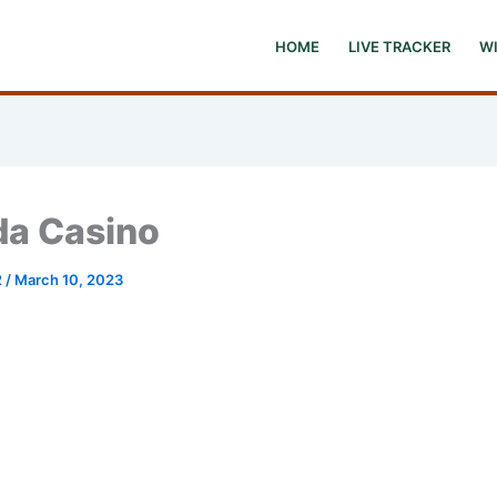
HOME
LIVE TRACKER
W
a Casino
2
/
March 10, 2023