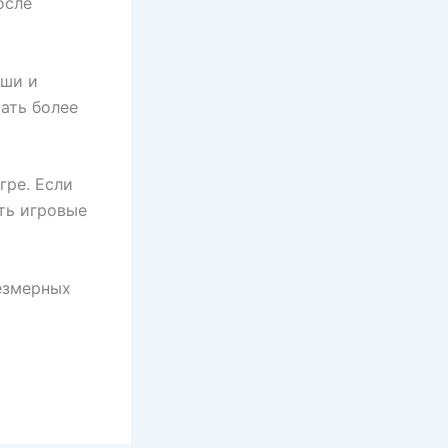
осле
ыши и
ать более
гре. Если
ать игровые
езмерных