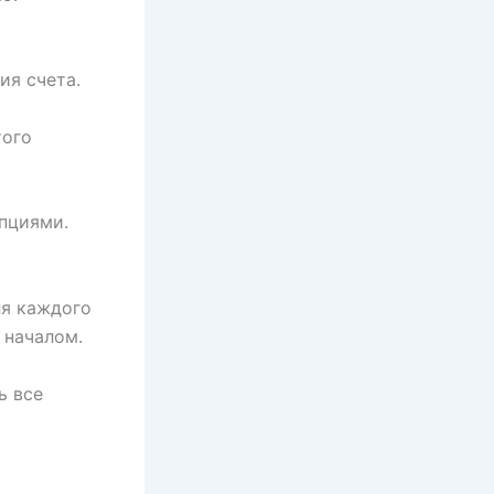
ия счета.
того
пциями.
ля каждого
 началом.
ь все