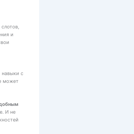
 слотов,
ения и
свои
 навыки с
е может
удобным
. И не
жностей