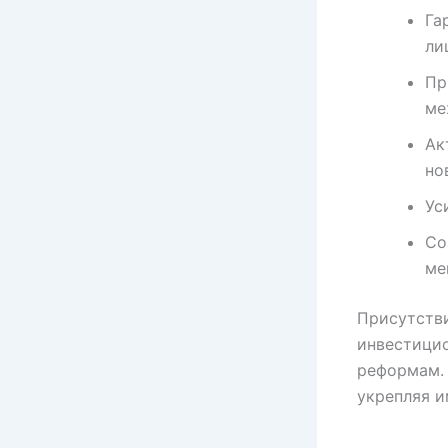
Га
ли
Пр
ме
Ак
но
Ус
Со
ме
Присутств
инвестицио
реформам. 
укрепляя и