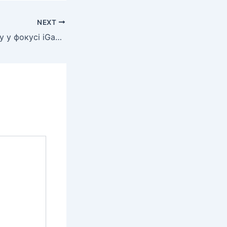
NEXT
Mikhail Zborovskiy у фокусі iGaming