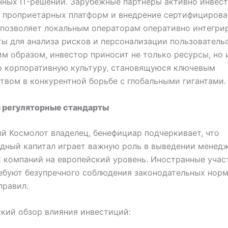
ных IT-решений. Зарубежные партнеры активно инвес
у проприетарных платформ и внедрение сертифицирова
 позволяет локальным операторам оперативно интегри
ы для анализа рисков и персонализации пользователь
им образом, инвестор приносит не только ресурсы, но 
ю корпоративную культуру, становящуюся ключевым
вом в конкурентной борьбе с глобальными гигантами.
а регуляторные стандарты
й Космолот владелец, бенефициар подчеркивает, что
дный капитал играет важную роль в выведении менед
 компаний на европейский уровень. Иностранные учас
ебуют безупречного соблюдения законодательных норм
правил.
кий обзор влияния инвестиций: