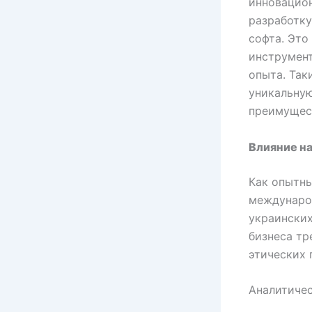
инновацион
разработк
софта. Это
инструмент
опыта. Так
уникальну
преимущест
Влияние н
Как опытны
междунаро
украинских
бизнеса тр
этических 
Аналитичес