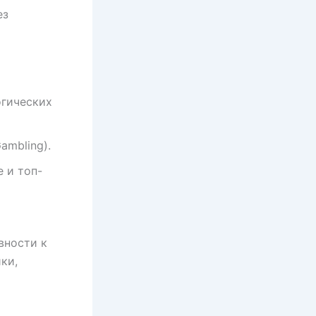
ез
огических
ambling).
 и топ-
вности к
ки,