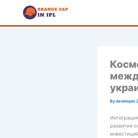
Skip
to
content
Косм
межд
укра
By
developer.
Интеграци
развития с
инвестиций