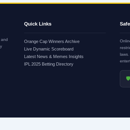
Quick Links
Safe
, and
Onlin
Orange Cap Winners Archive
ry
restr
Live Dynamic Scoreboard
laws.
Latest News & Memes Insights
enter
IPL 2025 Betting Directory

© 2026 ORANGECAPINIPL.IN - ALL RIGHTS RESERVED