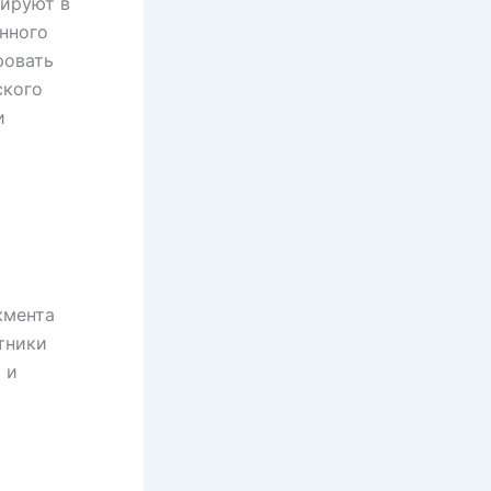
тируют в
нного
ровать
ского
и
жмента
тники
 и