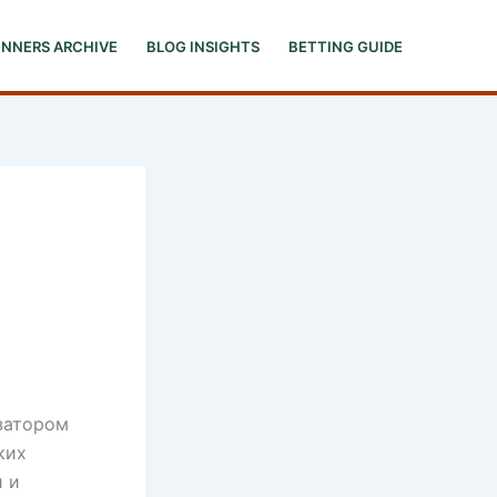
INNERS ARCHIVE
BLOG INSIGHTS
BETTING GUIDE
затором
ких
и и