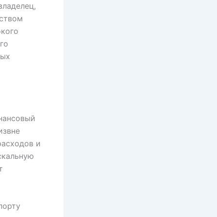
владелец,
ьством
окого
го
вых
нансовый
извне
расходов и
скальную
т
порту