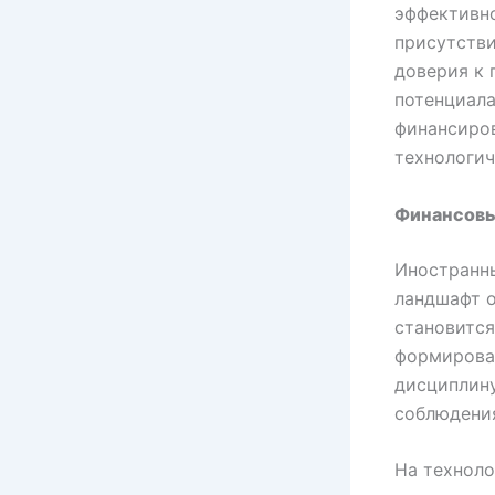
эффективно
присутств
доверия к 
потенциала
финансиро
технологич
Финансовы
Иностранн
ландшафт о
становитс
формирова
дисциплину
соблюдени
На техноло