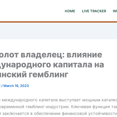
HOME
LIVE TRACKER
W
олот владелец: влияние
ународного капитала на
инский гемблинг
2
/
March 16, 2023
я международного капитала выступает мощным катали
овременной гемблинг-индустрии. Ключевая функция та
 заключается в обеспечении финансовой устойчивост