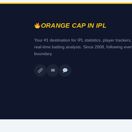
ORANGE CAP IN IPL
Your #1 destination for IPL statistics, player trackers
real-time batting analysis. Since 2008, following eve
boundary.
✉