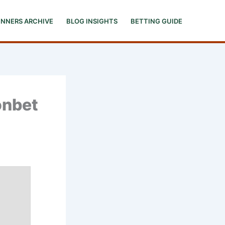
INNERS ARCHIVE
BLOG INSIGHTS
BETTING GUIDE
onbet