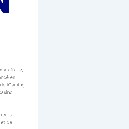
 a affaire,
ancé en
rie iGaming.
casino
sieurs
 et de