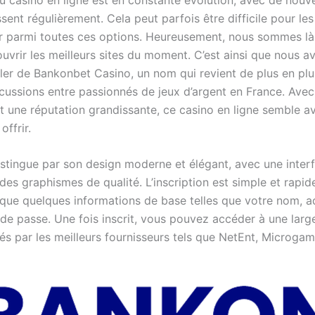
sent régulièrement. Cela peut parfois être difficile pour le
er parmi toutes ces options. Heureusement, nous sommes l
uvrir les meilleurs sites du moment. C’est ainsi que nous a
ler de Bankonbet Casino, un nom qui revient de plus en pl
scussions entre passionnés de jeux d’argent en France. Avec
t une réputation grandissante, ce casino en ligne semble av
ffrir.
istingue par son design moderne et élégant, avec une interf
des graphismes de qualité. L’inscription est simple et rapid
ue quelques informations de base telles que votre nom, a
 de passe. Une fois inscrit, vous pouvez accéder à une la
és par les meilleurs fournisseurs tels que NetEnt, Microgam