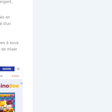
argent,
més en
e d’un
es à sous
 de miser