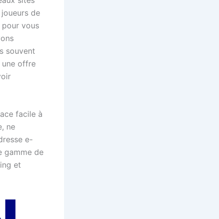
s joueurs de
à pour vous
vons
us souvent
 une offre
oir
ace facile à
e, ne
dresse e-
rge gamme de
ing et