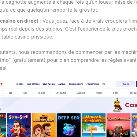
la cagnotte augmente à chaque fois qu’un joueur mise de l’
qu’à ce que quelqu’un remporte le gros lot.
casino en direct :
Vous jouez face à de vrais croupiers fil
ps réel depuis des studios. C’est l’expérience la plus proch
itable casino physique.
ébutants, nous recommandons de commencer par les machin
mo” (gratuitement) pour bien comprendre les règles avant
éel.