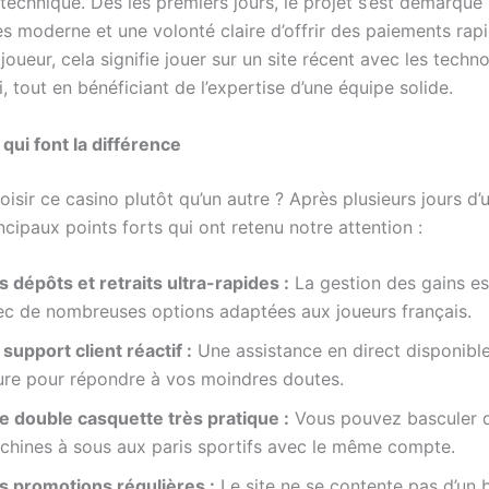
 technique. Dès les premiers jours, le projet s’est démarqué
ès moderne et une volonté claire d’offrir des paiements rap
oueur, cela signifie jouer sur un site récent avec les techn
i, tout en bénéficiant de l’expertise d’une équipe solide.
qui font la différence
isir ce casino plutôt qu’un autre ? Après plusieurs jours d’ut
incipaux points forts qui ont retenu notre attention :
 dépôts et retraits ultra-rapides :
La gestion des gains est
ec de nombreuses options adaptées aux joueurs français.
support client réactif :
Une assistance en direct disponible
ure pour répondre à vos moindres doutes.
e double casquette très pratique :
Vous pouvez basculer 
chines à sous aux paris sportifs avec le même compte.
s promotions régulières :
Le site ne se contente pas d’un bo