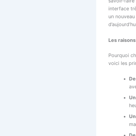
savoir-faire
interface tr
un nouveau j
d’aujourd’hu
Les raisons 
Pourquoi cho
voici les pr
Des
av
Un 
he
Un
ma
De