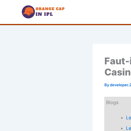
Skip
to
content
Faut-
Casin
By
developer.
Blogs
Le
Le