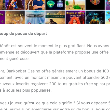
coup de pouce de départ
dépôt est souvent le moment le plus gratifiant. Nous avons
bienvenue et découvert que la plateforme propose une offre
ement généreuse.
t, Bankonbet Casino offre généralement un bonus de 100 
sement, avec un montant maximum pouvant atteindre 500 
ouveaux inscrits reçoivent 200 tours gratuits (free spins) p
 à sous les plus populaires.
eau joueur, qu’est-ce que cela signifie ? Si vous déposez 5
te 50 euros supplémentaires sur votre solde bonus. Vous