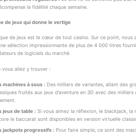
récompense la fidélité chaque semaine.
e de jeux qui donne le vertige
èque de jeux est le cœur de tout casino. Sur ce point, nous
ne sélection impressionnante de plus de 4 000 titres fourni
éateurs de logiciels du marché.
 vous allez y trouver :
s machines à sous :
Des milliers de variantes, allant des g
ssiques fruités aux jeux d’aventure en 3D avec des milliers 
iement.
 jeux de table :
Si vous aimez la réflexion, le blackjack, la 
ore le baccarat sont disponibles en version virtuelle classi
s jackpots progressifs :
Pour faire simple, ce sont des mac