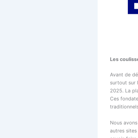
Les couliss
Avant de dép
surtout sur
2025. La pl
Ces fondateu
traditionne
Nous avons 
autres site