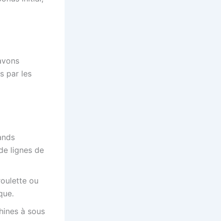
 avons
s par les
rands
de lignes de
roulette ou
que.
hines à sous