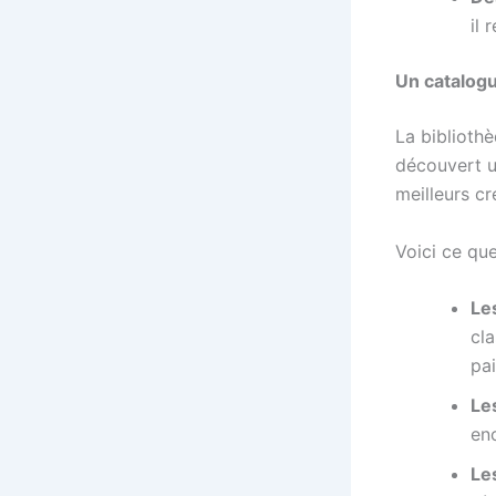
il 
Un catalogu
La biblioth
découvert u
meilleurs cr
Voici ce que
Le
cla
pa
Les
enc
Le