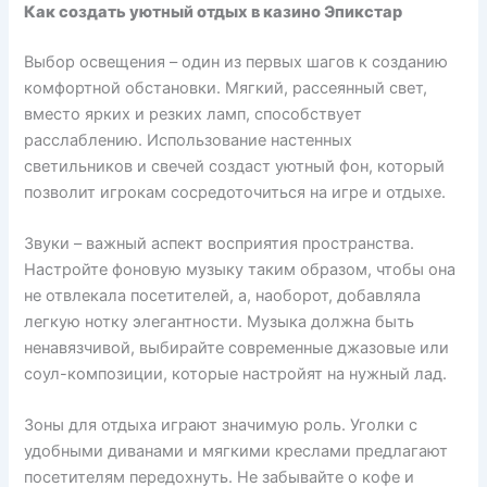
Как создать уютный отдых в казино Эпикстар
Выбор освещения – один из первых шагов к созданию
комфортной обстановки. Мягкий, рассеянный свет,
вместо ярких и резких ламп, способствует
расслаблению. Использование настенных
светильников и свечей создаст уютный фон, который
позволит игрокам сосредоточиться на игре и отдыхе.
Звуки – важный аспект восприятия пространства.
Настройте фоновую музыку таким образом, чтобы она
не отвлекала посетителей, а, наоборот, добавляла
легкую нотку элегантности. Музыка должна быть
ненавязчивой, выбирайте современные джазовые или
соул-композиции, которые настройят на нужный лад.
Зоны для отдыха играют значимую роль. Уголки с
удобными диванами и мягкими креслами предлагают
посетителям передохнуть. Не забывайте о кофе и