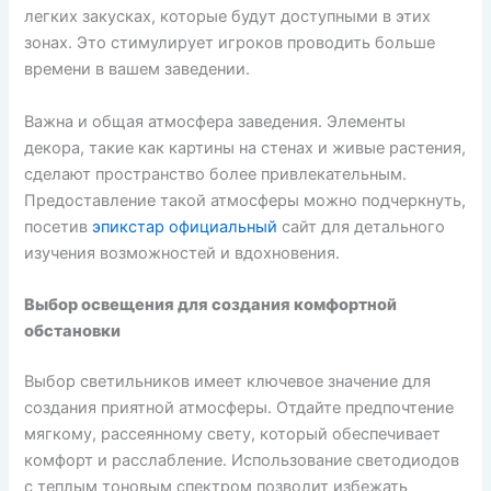
легких закусках, которые будут доступными в этих
зонах. Это стимулирует игроков проводить больше
времени в вашем заведении.
Важна и общая атмосфера заведения. Элементы
декора, такие как картины на стенах и живые растения,
сделают пространство более привлекательным.
Предоставление такой атмосферы можно подчеркнуть,
посетив
эпикстар официальный
сайт для детального
изучения возможностей и вдохновения.
Выбор освещения для создания комфортной
обстановки
Выбор светильников имеет ключевое значение для
создания приятной атмосферы. Отдайте предпочтение
мягкому, рассеянному свету, который обеспечивает
комфорт и расслабление. Использование светодиодов
с теплым тоновым спектром позволит избежать