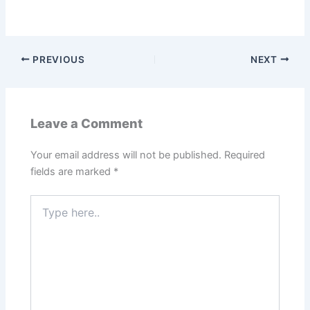
PREVIOUS
NEXT
Leave a Comment
Your email address will not be published.
Required
fields are marked
*
Type
here..