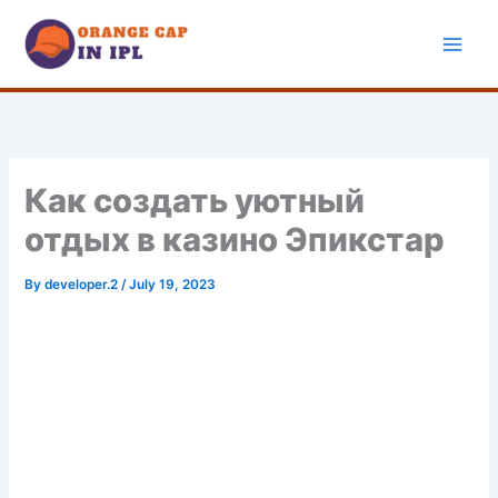
Skip
to
content
Как создать уютный
отдых в казино Эпикстар
By
developer.2
/
July 19, 2023