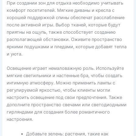
При создании зон для отдыха необходимо учитывать
комфорт посетителей. Мягкие диваны и кресла с
хорошей поддержкой спины обеспечат расслабление
после активной игры. Выбор тканей, которые будут
приятны на ощупь, также способствует созданию
располагающей обстановки. Оживите пространство
яркими подушками и пледами, которые добавят тепла
и уюта.
Освещение играет немаловажную роль. Используйте
мягкие светильники и настенные бра, чтобы создать
интимную атмосферу. Можно применить лампы с
регулируемой яркостью, чтобы клиенты могли
настроить освещение под свои предпочтения. Также
дополните пространство свечами или светодиодными
гирляндами для создания более романтичного
настроения.
Добавьте зелень: растения, такие как