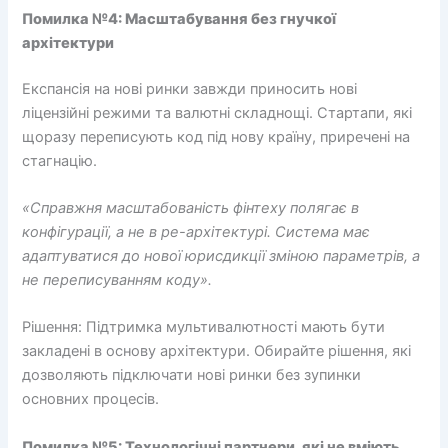
Помилка №4: Масштабування без гнучкої
архітектури
Експансія на нові ринки завжди приносить нові
ліцензійні режими та валютні складнощі. Стартапи, які
щоразу переписують код під нову країну, приречені на
стагнацію.
«Справжня масштабованість фінтеху полягає в
конфігурації, а не в ре-архітектурі. Система має
адаптуватися до нової юрисдикції зміною параметрів, а
не переписуванням коду».
Рішення: Підтримка мультивалютності мають бути
закладені в основу архітектури. Обирайте рішення, які
дозволяють підключати нові ринки без зупинки
основних процесів.
Помилка №5: Технологічні партнери, які не вміють