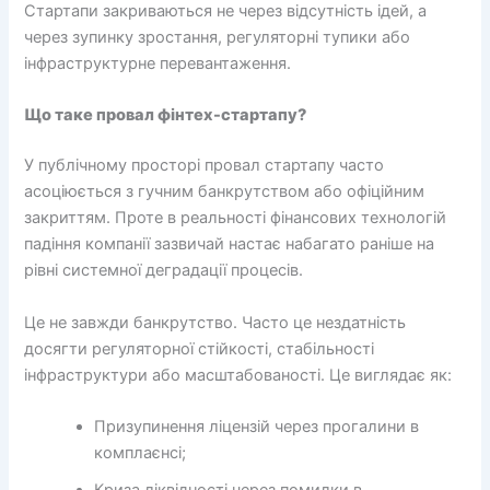
Стартапи закриваються не через відсутність ідей, а
через зупинку зростання, регуляторні тупики або
інфраструктурне перевантаження.
Що таке провал фінтех-стартапу?
У публічному просторі провал стартапу часто
асоціюється з гучним банкрутством або офіційним
закриттям. Проте в реальності фінансових технологій
падіння компанії зазвичай настає набагато раніше на
рівні системної деградації процесів.
Це не завжди банкрутство. Часто це нездатність
досягти регуляторної стійкості, стабільності
інфраструктури або масштабованості. Це виглядає як:
Призупинення ліцензій через прогалини в
комплаєнсі;
Криза ліквідності через помилки в