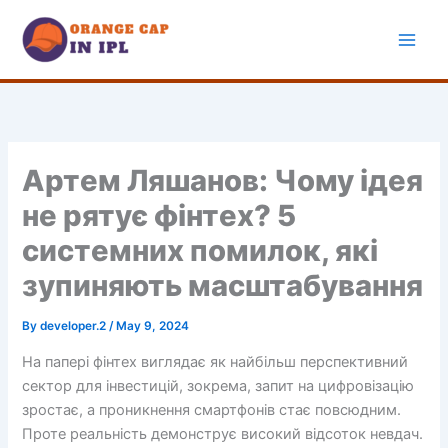
Skip
to
content
Артем Ляшанов: Чому ідея
не рятує фінтех? 5
системних помилок, які
зупиняють масштабування
By
developer.2
/
May 9, 2024
На папері фінтех виглядає як найбільш перспективний
сектор для інвестицій, зокрема, запит на цифровізацію
зростає, а проникнення смартфонів стає повсюдним.
Проте реальність демонструє високий відсоток невдач.